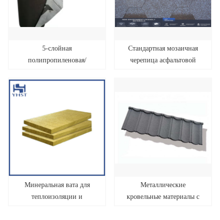
5-слойная
Стандартная мозаичная
полипропиленовая/
черепица асфальтовой
полиэтиленовая
черепицы США
подкровельная подложка
Минеральная вата для
Металлические
теплоизоляции и
кровельные материалы с
противопожарной защиты
каменным покрытием