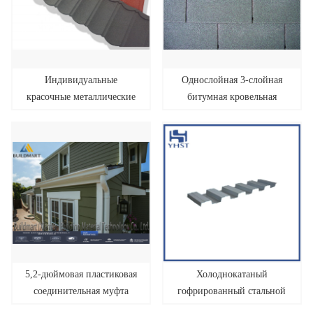
Индивидуальные
Однослойная 3-слойная
красочные металлические
битумная кровельная
черепицы с каменным
черепица
покрытием
5,2-дюймовая пластиковая
Холоднокатаный
соединительная муфта
гофрированный стальной
водосточного желоба из
лист для крыши здания