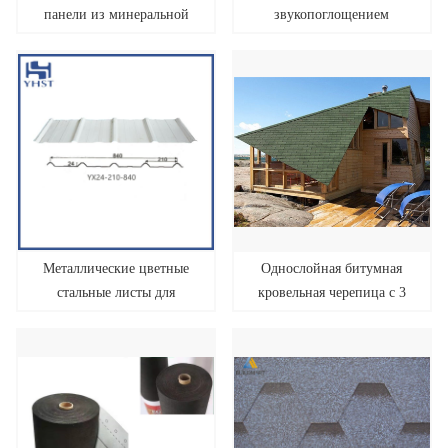
панели из минеральной
звукопоглощением
ваты с уплотнительной
кромкой
Металлические цветные
Однослойная битумная
стальные листы для
кровельная черепица с 3
наружных крыш
вкладками, укладка
битумной черепицы