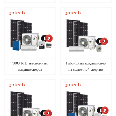
и переменного тока
кондиционера на
солнечной энергии DC48V
9000 БТЕ автономных
Гибридный кондиционер
кондиционеров
на солнечной энергии
постоянного тока пролили
мощностью 24000
100 солнечных
британских тепловых
кондиционеров для домов
единиц 3 года гарантии