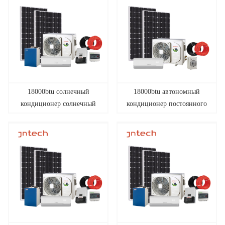
12000 британских
тепловых единиц
18000btu солнечный
18000btu автономный
кондиционер солнечный
кондиционер постоянного
кондиционер
тока переменного тока с
преобразование солнечной
солнечными панелями
энергии