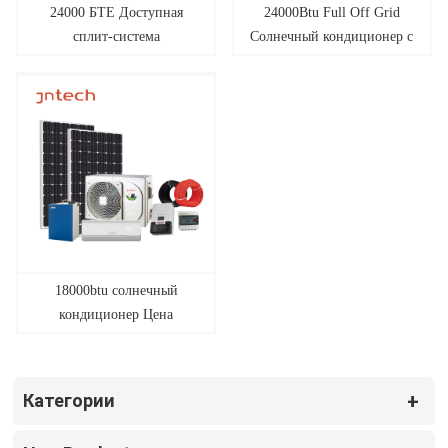
24000 БТЕ Доступная
24000Btu Full Off Grid
сплит-система
Солнечный кондиционер с
кондиционера
батарейным питанием
постоянного тока с
Мини-сплит-кондиционер
питанием от сети 100
Цены Китайская компания
солнечных батарей
18000btu солнечный
кондиционер Цена
Высокое качество 100%
скидка Сетевой солнечный
кондиционер
Категории