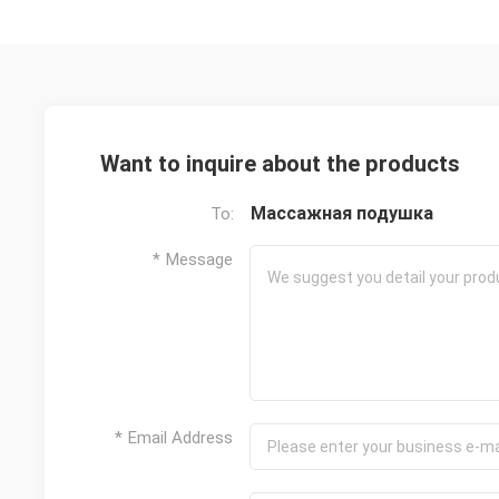
а также
низк
рис
Want to inquire about the products
Массажная подушка
To:
* Message
* Email Address