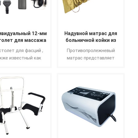
ивидуальный 12-мм
Надувной матрас для
толет для массажа
больничной койки из
мышц для
ПВХ медицинского
столет для фасций ,
Противопролежневый
спортсменов
класса против
кже известный как
матрас представляет
пролежней
румент для глубокого
собой линии AB с
миофасциального
чередующимися
воздействия,
пузырьками воздуха,
редставляет собой
которые обеспечивают
инструмент для
суперлечение пролежней,
абилитации мягких
он изготовлен из
аней, позволяющий
медицинского материала
лабить мягкие ткани
ПВХ от тайваньской
тела посредством
компании Nanya.
ысокочастотного