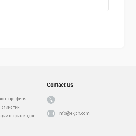
Contact Us
вого профиля
 этикетки
info@ekjch.com
ации штрих-кодов
т