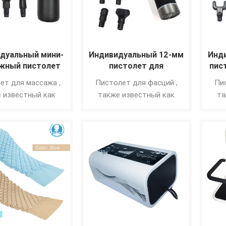
дуальный мини-
Индивидуальный 12-мм
Инд
жный пистолет
пистолет для
пис
глубокого массажа
ет для массажа ,
Пистолет для фасций ,
Пи
тканей для
 известный как
также известный как
та
спортсменов
ент для глубокого
инструмент для глубокого
инст
фасциального
миофасциального
ствия, пистолет
воздействия,
ции представляет
представляет собой
п
 инструмент для
инструмент для
литации мягких
реабилитации мягких
ре
й, позволяющий
тканей, позволяющий
тк
ить мягкие ткани
расслабить мягкие ткани
расс
а посредством
тела посредством
кочастотного
высокочастотного
в