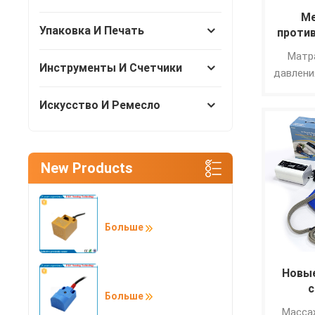
в
Ме
Упаковка И Печать
проти
п
Матр
переме
Инструменты И Счетчики
давлени
для
B01 п
надувн
Искусство И Ремесло
пре
обле
п
пр
New Products
пользов
были п
возни
Больше
Новы
с
Больше
ком
Масса